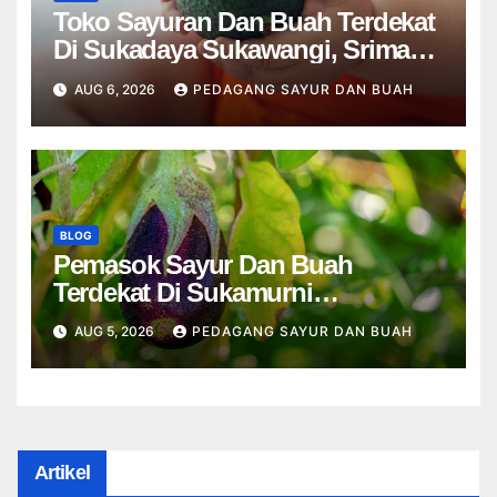
Toko Sayuran Dan Buah Terdekat
Di Sukadaya Sukawangi, Srimahi
Tambun Selatan Bekasi
AUG 6, 2026
PEDAGANG SAYUR DAN BUAH
BLOG
Pemasok Sayur Dan Buah
Terdekat Di Sukamurni
Sukakarya, Telajung Cikarang
AUG 5, 2026
PEDAGANG SAYUR DAN BUAH
Barat Bekasi
Artikel