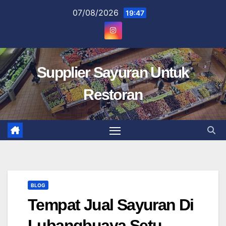
Skip
07/08/2026
19:47
to
content
Supplier Sayuran Untuk
Restoran
BLOG
Tempat Jual Sayuran Di
Lubangbuaya Setu,