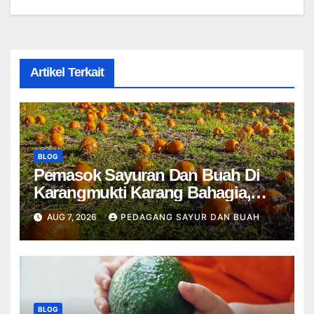
Artikel Terkait
BLOG
Pemasok Sayuran Dan Buah Di
Karangmukti Karang Bahagia,
Cikarang Kota Cikarang Utara
AUG 7, 2026
PEDAGANG SAYUR DAN BUAH
Bekasi
BLOG