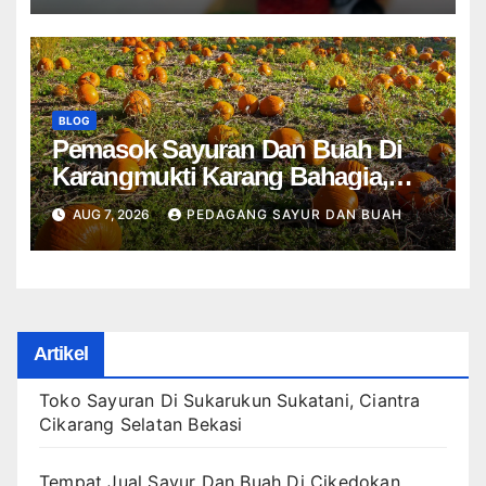
BLOG
Pemasok Sayuran Dan Buah Di
Karangmukti Karang Bahagia,
Cikarang Kota Cikarang Utara
AUG 7, 2026
PEDAGANG SAYUR DAN BUAH
Bekasi
Artikel
Toko Sayuran Di Sukarukun Sukatani, Ciantra
Cikarang Selatan Bekasi
Tempat Jual Sayur Dan Buah Di Cikedokan