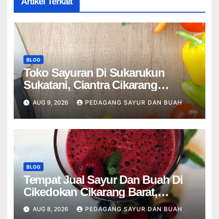
Artikel Terkait
BLOG
Toko Sayuran Di Sukarukun
Sukatani, Ciantra Cikarang
Selatan Bekasi
AUG 9, 2026
PEDAGANG SAYUR DAN BUAH
BLOG
Tempat Jual Sayur Dan Buah Di
Cikedokan Cikarang Barat,
Karangsatu Karang Bahagia
AUG 8, 2026
PEDAGANG SAYUR DAN BUAH
Bekasi