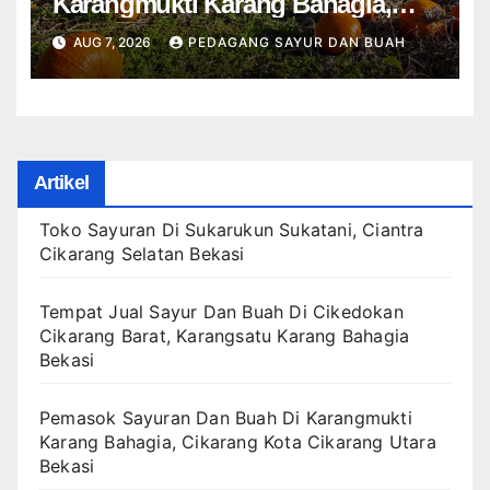
Karangmukti Karang Bahagia,
Cikarang Kota Cikarang Utara
AUG 7, 2026
PEDAGANG SAYUR DAN BUAH
Bekasi
Artikel
Toko Sayuran Di Sukarukun Sukatani, Ciantra
Cikarang Selatan Bekasi
Tempat Jual Sayur Dan Buah Di Cikedokan
Cikarang Barat, Karangsatu Karang Bahagia
Bekasi
Pemasok Sayuran Dan Buah Di Karangmukti
Karang Bahagia, Cikarang Kota Cikarang Utara
Bekasi