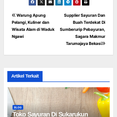
Post
Warung Apung
Supplier Sayuran Dan
Pelangi, Kuliner dan
Buah Terdekat Di
navigation
Wisata Alam di Waduk
Sumberurip Pebayuran,
Ngawi
Sagara Makmur
Tarumajaya Bekasi
Artikel Terkait
BLOG
Toko Sayuran Di Sukarukun