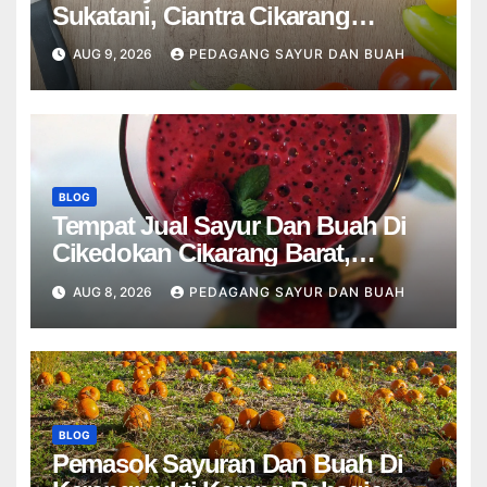
Sukatani, Ciantra Cikarang
Selatan Bekasi
AUG 9, 2026
PEDAGANG SAYUR DAN BUAH
BLOG
Tempat Jual Sayur Dan Buah Di
Cikedokan Cikarang Barat,
Karangsatu Karang Bahagia
AUG 8, 2026
PEDAGANG SAYUR DAN BUAH
Bekasi
BLOG
Pemasok Sayuran Dan Buah Di