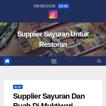
Skip
09/08/2026
20:05
to
content
Supplier Sayuran Untuk
Restoran
BLOG
Supplier Sayuran Dan
Buah Di Muktiwari