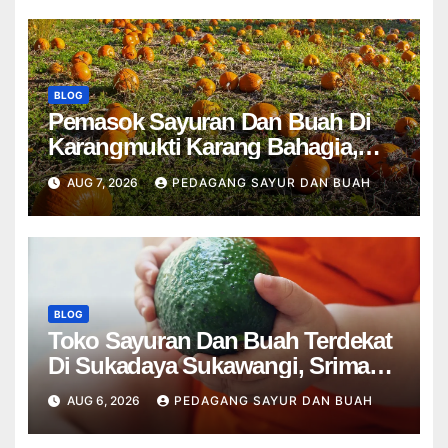
BLOG
Pemasok Sayuran Dan Buah Di
Karangmukti Karang Bahagia,
Cikarang Kota Cikarang Utara
AUG 7, 2026
PEDAGANG SAYUR DAN BUAH
Bekasi
BLOG
Toko Sayuran Dan Buah Terdekat
Di Sukadaya Sukawangi, Srimahi
Tambun Selatan Bekasi
AUG 6, 2026
PEDAGANG SAYUR DAN BUAH