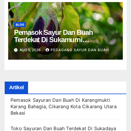
BLOG
Pemasok Sayur Dan Buah
Terdekat Di Sukamurni
Sukakarya, Telajung Cikarang
AUG 5, 2026
PEDAGANG SAYUR DAN BUAH
Barat Bekasi
Artikel
Pemasok Sayuran Dan Buah Di Karangmukti
Karang Bahagia, Cikarang Kota Cikarang Utara
Bekasi
Toko Sayuran Dan Buah Terdekat Di Sukadaya