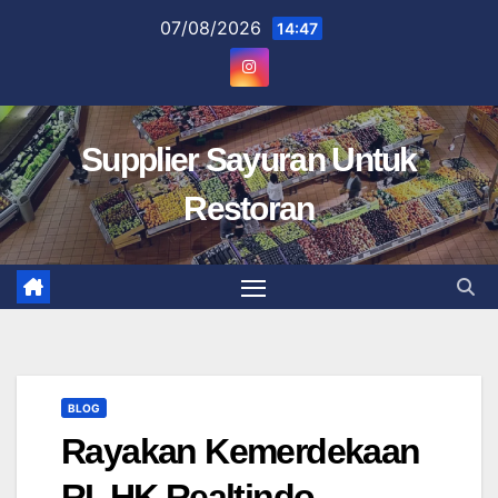
Skip
07/08/2026
14:47
to
content
Supplier Sayuran Untuk
Restoran
BLOG
Rayakan Kemerdekaan
RI, HK Realtindo