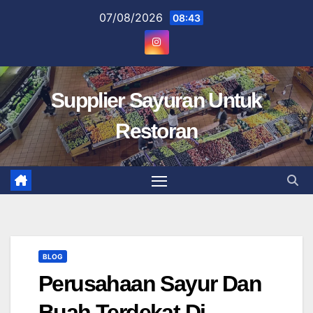
Skip
07/08/2026
08:43
to
content
Supplier Sayuran Untuk
Restoran
BLOG
Perusahaan Sayur Dan
Buah Terdekat Di