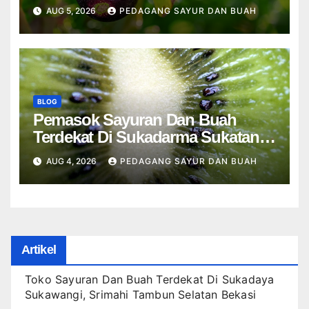
Sukakarya, Telajung Cikarang
AUG 5, 2026
PEDAGANG SAYUR DAN BUAH
Barat Bekasi
BLOG
Pemasok Sayuran Dan Buah
Terdekat Di Sukadarma Sukatani,
Cikedokan Cikarang Barat Bekasi
AUG 4, 2026
PEDAGANG SAYUR DAN BUAH
Artikel
Toko Sayuran Dan Buah Terdekat Di Sukadaya
Sukawangi, Srimahi Tambun Selatan Bekasi