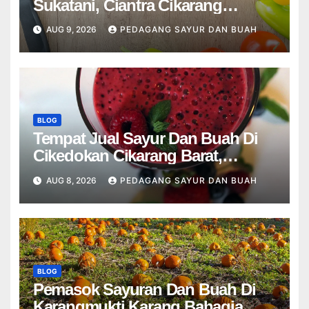
Sukatani, Ciantra Cikarang
Selatan Bekasi
AUG 9, 2026
PEDAGANG SAYUR DAN BUAH
BLOG
Tempat Jual Sayur Dan Buah Di
Cikedokan Cikarang Barat,
Karangsatu Karang Bahagia
AUG 8, 2026
PEDAGANG SAYUR DAN BUAH
Bekasi
BLOG
Pemasok Sayuran Dan Buah Di
Karangmukti Karang Bahagia,