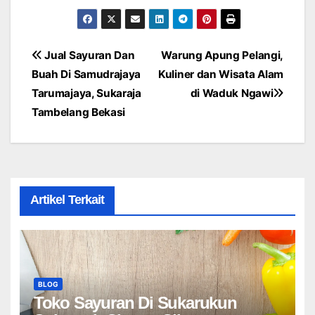
Post
Jual Sayuran Dan
Warung Apung Pelangi,
Buah Di Samudrajaya
Kuliner dan Wisata Alam
navigation
Tarumajaya, Sukaraja
di Waduk Ngawi
Tambelang Bekasi
Artikel Terkait
BLOG
Toko Sayuran Di Sukarukun