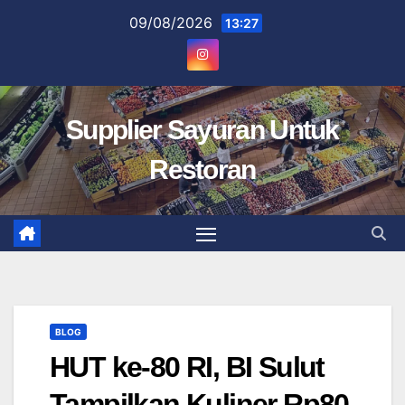
Skip
09/08/2026
13:27
to
content
Supplier Sayuran Untuk
Restoran
BLOG
HUT ke-80 RI, BI Sulut
Tampilkan Kuliner Rp80