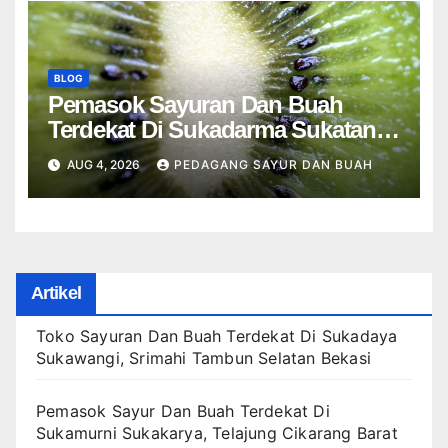
BLOG
Pemasok Sayuran Dan Buah
Terdekat Di Sukadarma Sukatani,
Cikedokan Cikarang Barat Bekasi
AUG 4, 2026
PEDAGANG SAYUR DAN BUAH
Artikel
Toko Sayuran Dan Buah Terdekat Di Sukadaya
Sukawangi, Srimahi Tambun Selatan Bekasi
Pemasok Sayur Dan Buah Terdekat Di
Sukamurni Sukakarya, Telajung Cikarang Barat