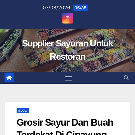
Skip
07/08/2026
05:35
to
content
Supplier Sayuran Untuk
Restoran
BLOG
Grosir Sayur Dan Buah
Terdekat Di Cipayung