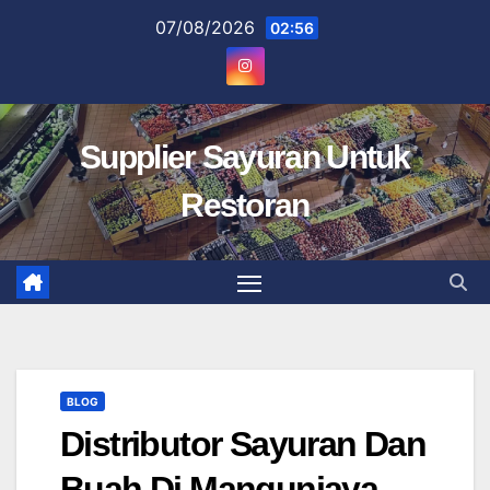
Skip
07/08/2026
02:56
to
content
Supplier Sayuran Untuk
Restoran
BLOG
Distributor Sayuran Dan
Buah Di Mangunjaya