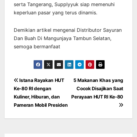
serta Tangerang, Supplyyuk siap memenuhi
keperluan pasar yang terus dinamis.
Demikian artikel mengenai Distributor Sayuran
Dan Buah Di Mangunjaya Tambun Selatan,
semoga bermanfaat
Post
Istana Rayakan HUT
5 Makanan Khas yang
Ke-80 RI dengan
Cocok Disajikan Saat
navigation
Kuliner, Hiburan, dan
Perayaan HUT RI Ke-80
Pameran Mobil Presiden