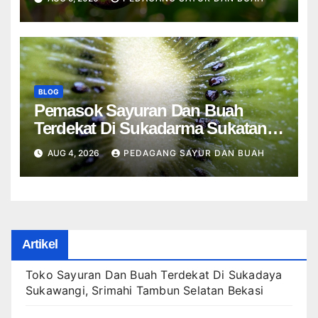
Barat Bekasi
BLOG
Pemasok Sayuran Dan Buah
Terdekat Di Sukadarma Sukatani,
Cikedokan Cikarang Barat Bekasi
AUG 4, 2026
PEDAGANG SAYUR DAN BUAH
Artikel
Toko Sayuran Dan Buah Terdekat Di Sukadaya
Sukawangi, Srimahi Tambun Selatan Bekasi