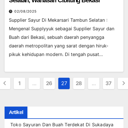
Selatan, Wanasari Cibitung Bekasi
02/08/2025
Supplier Sayur Di Mekarsari Tambun Selatan :
Mengenal Supplyyuk sebagai Supplier Sayur dan
Buah dari Bekasi, sebuah daerah penyangga
daerah metropolitan yang sarat dengan hiruk-
pikuk kehidupan modern. Di tengah pusat…
Posts
1
…
26
27
28
…
37
pagination
Artikel
Toko Sayuran Dan Buah Terdekat Di Sukadaya