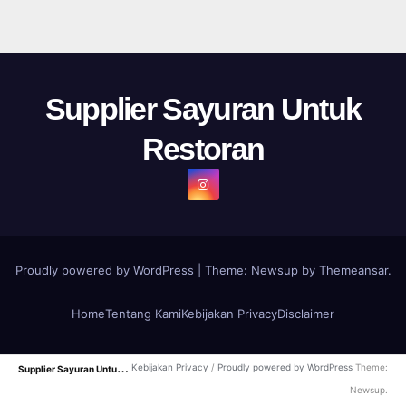
Supplier Sayuran Untuk
Restoran
Proudly powered by WordPress
|
Theme: Newsup by
Themeansar
.
Home
Tentang Kami
Kebijakan Privacy
Disclaimer
S
upplier Sayuran Untuk Restoran
Kebijakan Privacy
/
Proudly powered by WordPress
Theme:
Newsup.