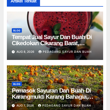
Artikel Terkait
BLOG
Tempat Jual Sayur Dan Buah Di
Cikedokan Cikarang Barat,
Karangsatu Karang Bahagia
AUG 8, 2026
PEDAGANG SAYUR DAN BUAH
Bekasi
BLOG
Pemasok Sayuran Dan Buah Di
Karangmukti Karang Bahagia,
Cikarang Kota Cikarang Utara
AUG 7, 2026
PEDAGANG SAYUR DAN BUAH
Bekasi