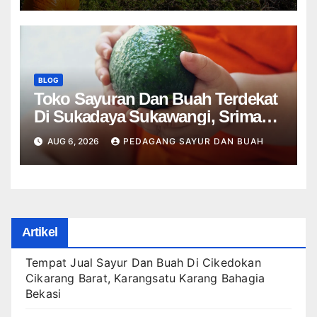
BLOG
Toko Sayuran Dan Buah Terdekat
Di Sukadaya Sukawangi, Srimahi
Tambun Selatan Bekasi
AUG 6, 2026
PEDAGANG SAYUR DAN BUAH
Artikel
Tempat Jual Sayur Dan Buah Di Cikedokan
Cikarang Barat, Karangsatu Karang Bahagia
Bekasi