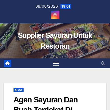
Skip
08/08/2026
19:01
to
content
Supplier Sayuran Untuk
Restoran
BLOG
Agen Sayuran Dan
Buah Terdekat Di