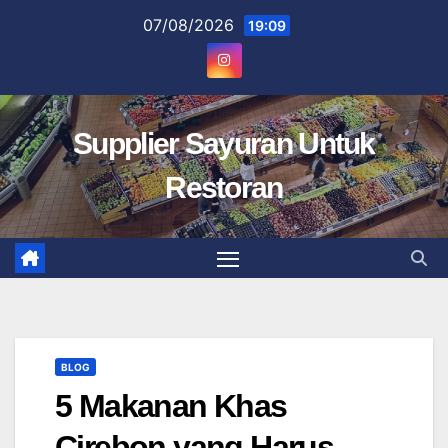
Skip
07/08/2026
19:09
to
content
Supplier Sayuran Untuk
Restoran
BLOG
5 Makanan Khas
Cirebon yang Harus