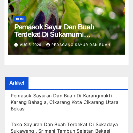
BLOG
Pemasok Sayur Dan Buah
Terdekat Di Sukamurni
Sukakarya, Telajung Cikarang
AUG 5, 2026
PEDAGANG SAYUR DAN BUAH
Barat Bekasi
Artikel
Pemasok Sayuran Dan Buah Di Karangmukti
Karang Bahagia, Cikarang Kota Cikarang Utara
Bekasi
Toko Sayuran Dan Buah Terdekat Di Sukadaya
Sukawangi, Srimahi Tambun Selatan Bekasi