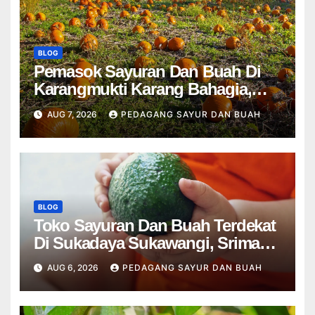
BLOG
Pemasok Sayuran Dan Buah Di
Karangmukti Karang Bahagia,
Cikarang Kota Cikarang Utara
AUG 7, 2026
PEDAGANG SAYUR DAN BUAH
Bekasi
BLOG
Toko Sayuran Dan Buah Terdekat
Di Sukadaya Sukawangi, Srimahi
Tambun Selatan Bekasi
AUG 6, 2026
PEDAGANG SAYUR DAN BUAH